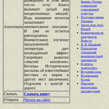
размеренно. В этом явно
формы. Очерки
что-то есть! Книга
социологии
вызывает целый ряд
современной
неоднозначных эмоций.
культуры
Почтовые марки
Ведь внимание читателя
Украины
захватывает
Автор книг Jesse
Аннотация
занимательное описание.
Russell
И уже не остается
Командирами не
равнодушных.
рождаются.
Внимательное изучение
Повесть
предложенной
Ф. И. Шаляпин
литературы дает
Психология
отношений
неожиданный эффект.
межличностной
Скорейшее развитие
значимости
событий неизбежно.
И небеса
Беглецы. Исторические
разверзлись
рассказы об известнейших
Ведьмина река
бегствах из тюрем и
Колокольная
других мест заключения.
бездна
Отдохнем с книгой в
Перечень
интересных
дороге.
произведений
Скачать
Скачать книгу
Открыть
Читать на сайте