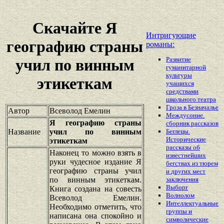
Скачайте Я
Интригующие
географию страны
романы:
Развитие
учил по винным
гуманитарной
культуры
этикеткам
учащихся
средствами
школьного театра
Гроза в Безначалье
Автор
Всеволод Емелин
Междусоние.
Я географию страны
сборник рассказов
Название
учил по винным
Беглецы.
Исторические
этикеткам
рассказы об
Наконец то можно взять в
известнейших
руки чудесное издание Я
бегствах из тюрем
географию страны учил
и других мест
по винным этикеткам.
заключения
Выборг
Книга создана на совесть
Волнолом
Всеволод Емелин.
Интеллектуальные
Необходимо отметить, что
группы и
написана она спокойно и
символические