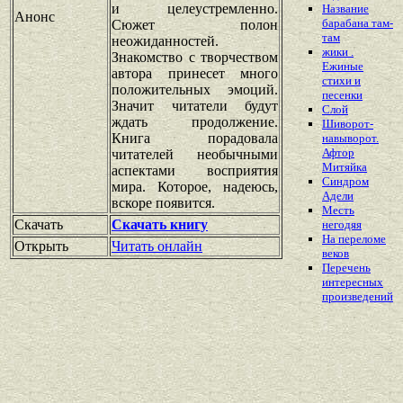
и целеустремленно.
Название
Анонс
барабана там-
Сюжет полон
там
неожиданностей.
жики .
Знакомство с творчеством
Ежиные
автора принесет много
стихи и
положительных эмоций.
песенки
Значит читатели будут
Слой
ждать продолжение.
Шиворот-
Книга порадовала
навыворот.
Афтор
читателей необычными
Митяйка
аспектами восприятия
Синдром
мира. Которое, надеюсь,
Адели
вскоре появится.
Месть
Скачать
Скачать книгу
негодяя
На переломе
Открыть
Читать онлайн
веков
Перечень
интересных
произведений