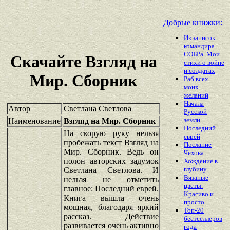
Добрые книжки:
Из записок
командира
СОБРа. Мои
Скачайте Взгляд на
стихи о войне
и солдатах
Мир. Сборник
Раб всех
моих
желаний
Начала
Автор
Светлана Светлова
Русской
земли
Наименование
Взгляд на Мир. Сборник
Последний
На скорую руку нельзя
еврей
пробежать текст Взгляд на
Послание
Мир. Сборник. Ведь он
Чехова
полон авторских задумок
Хождение в
глубину
Светлана Светлова. И
Вязаные
нельзя не отметить
цветы.
главное: Последний еврей.
Красиво и
Книга вышла очень
просто
мощная, благодаря яркий
Топ-20
рассказ. Действие
бестселлеров
развивается очень активно
года