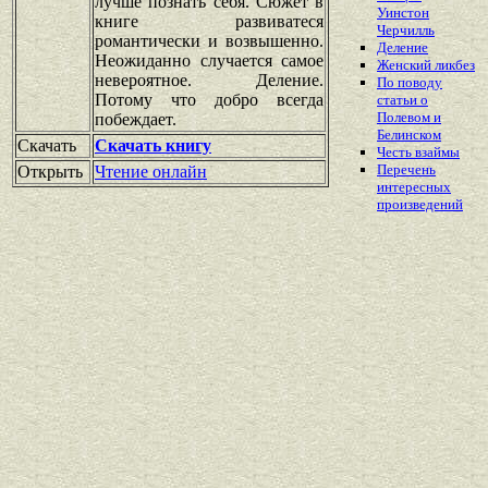
лучше познать себя. Сюжет в
Уинстон
книге развиватеся
Черчилль
романтически и возвышенно.
Деление
Неожиданно случается самое
Женский ликбез
невероятное. Деление.
По поводу
Потому что добро всегда
статьи о
Полевом и
побеждает.
Белинском
Скачать
Скачать книгу
Честь взаймы
Перечень
Открыть
Чтение онлайн
интересных
произведений