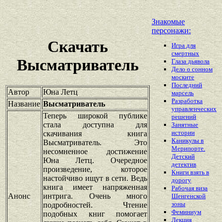
Знакомые
персонажи:
Скачать
Игра для
смертных
Высматриватель
Глаза дьявола
Дело о сонном
моските
Последний
Автор
Юна Летц
марсель
Разработка
Название
Высматриватель
управленческих
Теперь широкой публике
решений
стала доступна для
Занятные
истории
скачивания книга
Каникулы в
Высматриватель. Это
Мерипорте.
несомненное достижение
Детский
Юна Летц. Очередное
детектив
произведение, которое
Книги взять в
настойчиво ищут в сети. Ведь
дорогу
книга имеет напряженная
Рабочая виза
Анонс
интрига. Очень много
Шенгенской
зоны
подробностей. Чтение
Феминиум
подобных книг помогает
Лекция