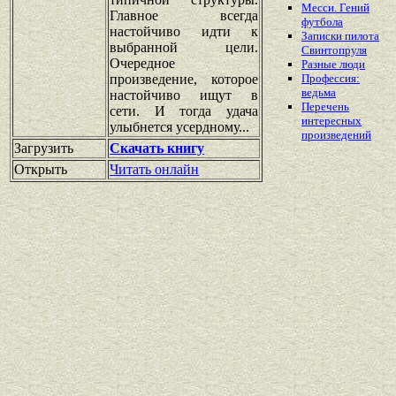
Месси. Гений
Главное всегда
футбола
настойчиво идти к
Записки пилота
выбранной цели.
Свинтопруля
Очередное
Разные люди
произведение, которое
Профессия:
ведьма
настойчиво ищут в
Перечень
сети. И тогда удача
интересных
улыбнется усердному...
произведений
Загрузить
Скачать книгу
Открыть
Читать онлайн