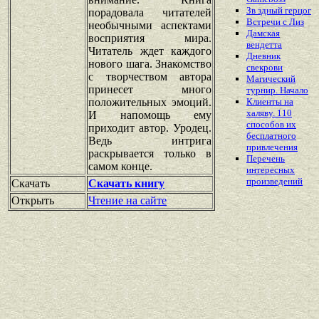
Зв здный герцог
порадовала читателей
Встречи с Лиз
необычными аспектами
Дамская
восприятия мира.
вендетта
Читатель ждет каждого
Дневник
нового шага. Знакомство
свекрови
с творчеством автора
Магический
принесет много
турнир. Начало
положительных эмоций.
Клиенты на
халяву. 110
И напомощь ему
способов их
приходит автор. Уродец.
бесплатного
Ведь интрига
привлечения
раскрывается только в
Перечень
самом конце.
интересных
произведений
Скачать
Скачать книгу
Открыть
Чтение на сайте