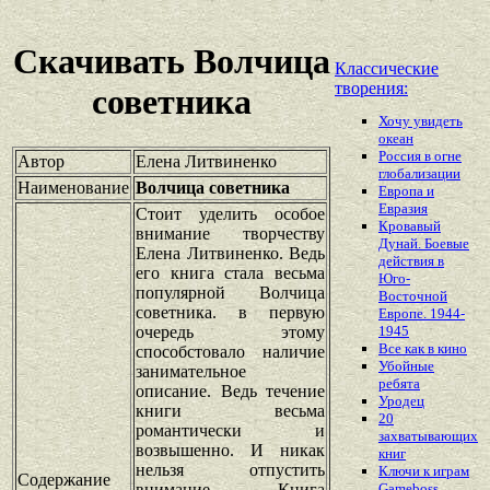
Скачивать Волчица
Классические
творения:
советника
Хочу увидеть
океан
Россия в огне
Автор
Елена Литвиненко
глобализации
Наименование
Волчица советника
Европа и
Евразия
Стоит уделить особое
Кровавый
внимание творчеству
Дунай. Боевые
Елена Литвиненко. Ведь
действия в
его книга стала весьма
Юго-
популярной Волчица
Восточной
советника. в первую
Европе. 1944-
очередь этому
1945
Все как в кино
способстовало наличие
Убойные
занимательное
ребята
описание. Ведь течение
Уродец
книги весьма
20
романтически и
захватывающих
возвышенно. И никак
книг
нельзя отпустить
Ключи к играм
Содержание
внимание. Книга
Gameboss