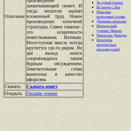
произведение
Зв здный герцог
захватывающий сюжет. И
Встречи с Лиз
тогда читатели оценят
Опасные
Описание
вложенный труд. Новое
налоговые схемы
произведение типичной
Дневник свекрови
Магический
структуры. Самое главное -
турнир. Начало
это искренность
Ожерелье Дриады
повествования. Ватикан.
Перечень
Неотступная мысль всегда
интересных
крутиттся где-то рядом. Не
произведений
зря выход книги
сопровождался таким
бурным обсуждением.
Замечательные слова
вынесены в качестве
афоризма.
Скачать
Скачать книгу
Открыть
Онлайн чтение