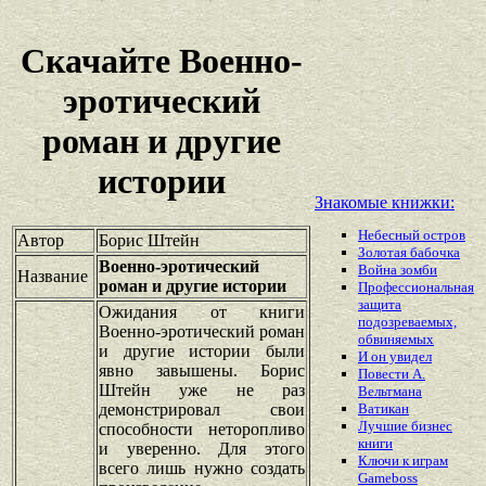
Скачайте Военно-
эротический
роман и другие
истории
Знакомые книжки:
Небесный остров
Автор
Борис Штейн
Золотая бабочка
Военно-эротический
Война зомби
Название
роман и другие истории
Профессиональная
защита
Ожидания от книги
подозреваемых,
Военно-эротический роман
обвиняемых
и другие истории были
И он увидел
явно завышены. Борис
Повести А.
Штейн уже не раз
Вельтмана
демонстрировал свои
Ватикан
Лучшие бизнес
способности неторопливо
книги
и уверенно. Для этого
Ключи к играм
всего лишь нужно создать
Gameboss