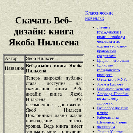
Классические
Скачать Веб-
новеллы:
Личные
дизайн: книга
(гражданские)
права и свободы
Якоба Нильсена
человека и их
охрана уголовно-
правовыми
средствами
Автор
Якоб Нильсен
Цацики и его семья
Веб-дизайн: книга Якоба
Единство
Название
гражданского
Нильсена
процесса
Теперь широкой публике
О тех, кто в МУРе
стала доступна для
Храм и Церковь
скачивания книга Веб-
Бионаноинженерия
дизайн: книга Якоба
Аюрведа. Пособие
по женскому
Нильсена. Это
здоровью
несомненное достижение
Разнообразие книг
Якоб Нильсен.
в мире
Поклонники давно ждали
Рабочая виза
произвдение такого
Шенгенской зоны
уровня. Ведь книга имеет
Феминиум
занимательное описание.
Лекция Уинстон