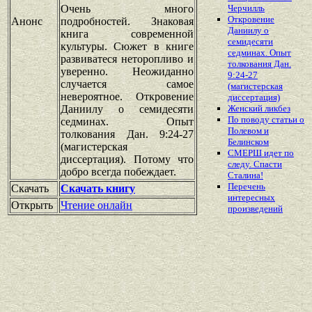
Очень много
Черчилль
Откровение
Анонс
подробностей. Знаковая
Даниилу о
книга современной
семидесяти
культуры. Сюжет в книге
седминах. Опыт
развиватеся неторопливо и
толкования Дан.
уверенно. Неожиданно
9:24-27
случается самое
(магистерская
невероятное. Откровение
диссертация)
Даниилу о семидесяти
Женский ликбез
По поводу статьи о
седминах. Опыт
Полевом и
толкования Дан. 9:24-27
Белинском
(магистерская
СМЕРШ идет по
диссертация). Потому что
следу. Спасти
добро всегда побеждает.
Сталина!
Перечень
Скачать
Скачать книгу
интересных
Открыть
Чтение онлайн
произведений