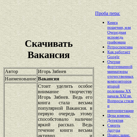
Проба пера:
Книга
пощечин, или
Очередная
исповедь
Скачивать
графомана
Ретроспектива
Вакансия
Как работает
Google
Очерки
фортепианной
Автор
Игорь Зябнев
миниатюры
отечественных
Наименование
Вакансия
композиторов
Стоит уделить особое
второй
половины XX
внимание творчеству
начала XXI вв.
Игорь Зябнев. Ведь его
Вопросы стиля
книга стала весьма
и
популярной Вакансия. в
интерпретации
первую очередь этому
Цена измены.
способстовало наличие
Детектив
яркий рассказ. Ведь
Смерть
течение книги весьма
Артура
Православие.
активно и