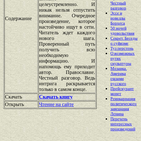
Честный
целеустремленно. И
разговор
никак нельзя отпустить
Эссе и
внимание. Очередное
Содержание
новеллы
произведение, которое
Борхеса
настойчиво ищут в сети.
50 ночей
Читатель ждет каждого
удовольствия
нового шага.
Секрет. Беседы
о суфизме
Проверенный путь
Туз перстень
получить всю
О возможных
необходимую
путях
информацию. И
скульптуры
напомощь ему приходит
Мозаика.
автор. Православие.
Америка
Честный разговор. Ведь
глазами
интрига раскрывается
русского
Прейскурант
только в самом конце.
монет
Скачать
Скачать книгу
Реинкарнация
политического
Открыть
Чтение на сайте
завещания
Ленина
Перечень
интересных
произведений