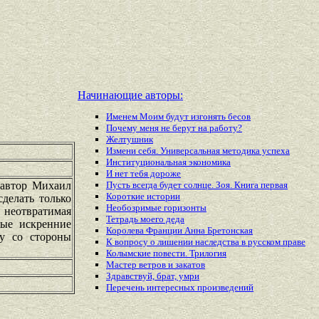
Начинающие авторы:
Именем Моим будут изгонять бесов
Почему меня не берут на работу?
Желтушник
Измени себя. Универсальная методика успеха
Институциональная экономика
И нет тебя дороже
 автор Михаил
Пусть всегда будет солнце. Зоя. Книга первая
Короткие истории
сделать только
Необозримые горизонты
т неотвратимая
Тетрадь моего деда
мые искренние
Королева Франции Анна Бретонская
су со стороны
К вопросу о лишении наследства в русском праве
Колымские повести. Трилогия
Мастер ветров и закатов
Здравствуй, брат, умри
Перечень
интересных
произведений