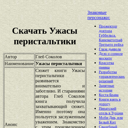
Знакомые
персонажи:
Прожектор
Скачать Ужасы
доктора
Геббельса.
перистальтики
Кинематограф
Третьего рейха
Глаза дьявола
Дело о сонном
Автор
Глеб Соколов
моските
Красотка
Наименование
Ужасы перистальтики
пиявка
Сюжет книги Ужасы
Разработка
перистальтики
управленческих
развивается
решений
внимательно и
Занятные
истории
заботливо. И стараниями
Коста-Брава
автора Глеб Соколов
Книги взять в
книга получила
дорогу
захватывающий сюжет.
Пиратский
Именно поэтому она
отель в Турции
пользуется заслуженным
Моби Дик, или
уважением. Знакомство
Белый Кит
Анонс
с этим произведением
Свадебный