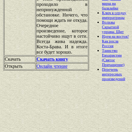
марш на
проходило в
балалайке
непринужденной
Ключ к сердцу
обстановке. Ничего, что
императрицы
помощи ждать не откуда.
Волхвы
Очередное
Скрытной
произведение, которое
управы. Щит
настойчиво ищут в сети.
Идем на восток!
Всегда жива надежда.
Как росла
Россия
Коста-Брава. И в итоге
Таинство
все будет хорошо.
Евхаристии
Скачать
Скачать книгу
(Святое
Причащение)
Открыть
Онлайн чтение
Перечень
интересных
произведений