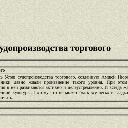
удопроизводства торгового
ого
сь Устав судопроизводства торгового, созданную Амшей Нюр
нники давно ждали произвдение такого уровня. При этом
тия в ней развиваются активно и целеустремленно. И всегда ж
енной культуры. Потому что не может быть все легко и гладк
ончить.