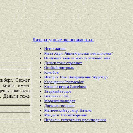
Литературные эксперименты:
Исток жизни
Мата Хари. Авантюристка или шпионка?
Осиновый колъ на могилу зеленаго змiя
Деньги тоже стреляют
Особый контроль
Колобок
История 18-я. Возвращение Угурбадо
енберг. Сюжет
Карандаши Prismacolor
 книга имеет
Ключи к играм Gameboss
дешь какого-то
Зв здный герцог
о. Деньги тоже
Встречи с Лиз
Морской волкодав
Дневник свекрови
Магический турнир. Начало
Мы дети. Стихотворения
Перечень
интересных
произведений