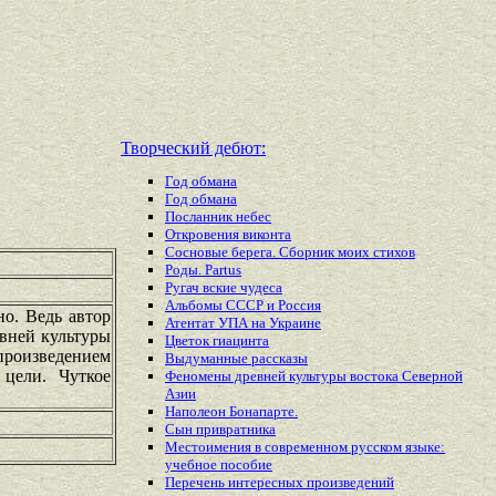
Творческий дебют:
Год обмана
Год обмана
Посланник небес
Откровения виконта
Сосновые берега. Сборник моих стихов
Роды. Partus
Ругач вские чудеса
Альбомы СССР и Россия
о. Ведь автор
Атентат УПА на Украине
евней культуры
Цветок гиацинта
произведением
Выдуманные рассказы
 цели. Чуткое
Феномены древней культуры востока Северной
Азии
Наполеон Бонапарте.
Сын привратника
Местоимения в современном русском языке:
учебное пособие
Перечень
интересных
произведений