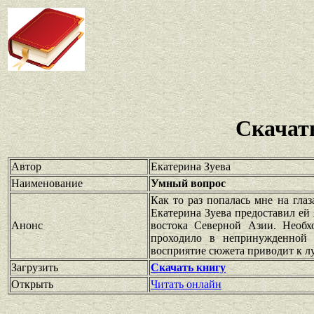
Скачат
Автор
Екатерина Зуева
Наименование
Умный вопрос
Как то раз попалась мне на гла
Екатерина Зуева предоставил ей
Анонс
востока Северной Азии. Необх
проходило в непринужденной о
восприятие сюжета приводит к лу
Загрузить
Скачать книгу
Открыть
Читать онлайн