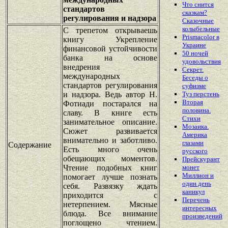
Что снится
стандартов
сказкам?
регулирования и надзора
Сказочные
колыбельные
С трепетом открываешь
Prismacolor в
книгу Укрепление
Украине
финансовой устойчивости
50 ночей
банка на основе
удовольствия
внедрения
Секрет.
международных
Беседы о
стандартов регулирования
суфизме
и надзора. Ведь автор Н.
Туз перстень
Вторая
Фотиади постарался на
половина.
славу. В книге есть
Стихи
занимательное описание.
Мозаика.
Сюжет развивается
Америка
внимательно и заботливо.
глазами
Содержание
Есть много очень
русского
обещающих моментов.
Прейскурант
Чтение подобных книг
монет
Миллион и
помогает лучше познать
один день
себя. Развязку ждать
каникул
приходится с
Перечень
нетерпением. Мясные
интересных
блюда. Все внимание
произведений
поглощено чтением.