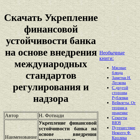
Скачать Укрепление
финансовой
устойчивости банка
на основе внедрения
Необычные
книги:
международных
Мясные
стандартов
блюда
Заметки Н.
Лескова
регулирования и
С другой
стороны
надзора
Рублевки
Вейвлеты. От
теории к
практике
Автор
Н. Фотиади
Секреты
Укрепление финансовой
BIOS
Путешествие
устойчивости банка на
Некоего Ф.
основе внедрения
Наименование
Кролика
международных