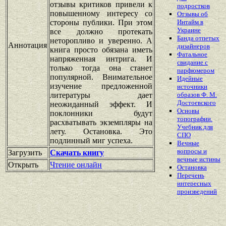
отзывы критиков привели к
подростков
повышенному интересу со
Отзывы об
стороны публики. При этом
Интайм в
Украине
все должно протекать
Банда отпетых
неторопливо и уверенно. А
Аннотация
дизайнеров
книга просто обязана иметь
Фатальное
напряженная интрига. И
свидание с
только тогда она станет
парфюмером
популярной. Внимательное
Идейные
изучение предложенной
источники
литературы дает
образов Ф. М.
Достоевского
неожиданный эффект. И
Основы
поклонники будут
топографии.
расхватывать экземпляры на
Учебник для
лету. Остановка. Это
СПО
подлинный миг успеха.
Вечные
вопросы и
Загрузить
Скачать книгу
вечные истины
Открыть
Чтение онлайн
Остановка
Перечень
интересных
произведений