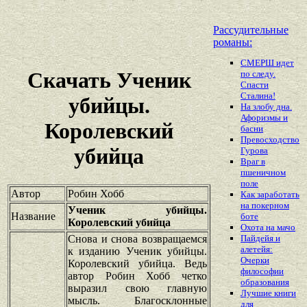
Рассудительные
романы:
СМЕРШ идет
Скачать Ученик
по следу.
Спасти
Сталина!
убийцы.
На злобу дна.
Афоризмы и
Королевский
басни
Превосходство
убийца
Гурова
Враг в
пшеничном
поле
Автор
Робин Хобб
Как заработать
на покерном
Ученик убийцы.
Название
боте
Королевский убийца
Охота на мачо
Снова и снова возвращаемся
Пайдейя и
алетейя:
к изданию Ученик убийцы.
Очерки
Королевский убийца. Ведь
философии
автор Робин Хобб четко
образования
выразил свою главную
Лучшие книги
мысль. Благосклонные
для