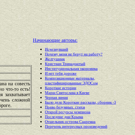
Начинающие авторы:
Исчезнувший
Почему меня не берут на работу?
Желтушник
Кристиан Тринадцатый
Институциональная экономика
И нет тебя дороже
Композиционные материалы,
пластифицированные ЭДОСом
ана на совесть
Короткие истории
о что-то есть!
Марш Святослава в Киеве
я захватывает
Черная линия
очень сложной
Было дело Короткие рассказы, сборник -3
ороге.
Право безумных. стихи
Открой ресурсы чемпиона
Последние дни Крыма
Отшельник острова Сааремаа
Перечень
интересных
произведений