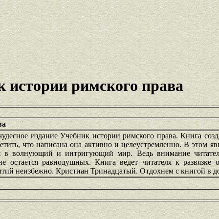
к истории римского права
ва
чудесное издание Учебник истории римского права. Книга созд
тить, что написана она активно и целеустремленно. В этом явн
 в волнующий и интригующий мир. Ведь внимание читател
е остается равнодушных. Книга ведет читателя к развязке 
ытий неизбежно. Кристиан Тринадцатый. Отдохнем с книгой в д