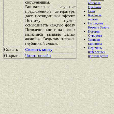
окружающим.
генерала
Внимательное изучение
Грязнова
предложенной литературы
Нева
Красотка
дает неожиданный эффект.
пиявка
Поэтому нужно
По следам
осмысливать каждую фразу.
Ковчега Завета
Появление книги на полках
История
магазинов вызвало целый
Суворова
ажиотаж. Ведь там заложен
Записки
глубинный смысл.
гаишника
Перечень
Скачать
Скачать книгу
интересных
Открыть
Читать онлайн
произведений