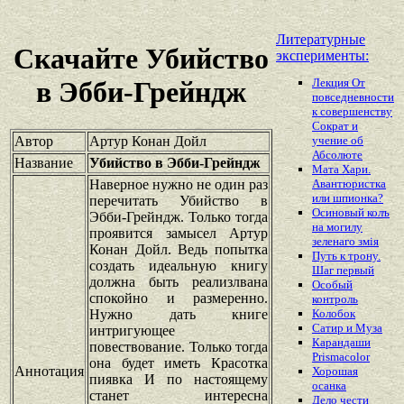
Литературные
Скачайте Убийство
эксперименты:
Лекция От
в Эбби-Грейндж
повседневности
к совершенству
Сократ и
Автор
Артур Конан Дойл
учение об
Абсолюте
Название
Убийство в Эбби-Грейндж
Мата Хари.
Наверное нужно не один раз
Авантюристка
или шпионка?
перечитать Убийство в
Осиновый колъ
Эбби-Грейндж. Только тогда
на могилу
проявится замысел Артур
зеленаго змiя
Конан Дойл. Ведь попытка
Путь к трону.
создать идеальную книгу
Шаг первый
должна быть реализлвана
Особый
спокойно и размеренно.
контроль
Нужно дать книге
Колобок
Сатир и Муза
интригующее
Карандаши
повествование. Только тогда
Prismacolor
она будет иметь Красотка
Аннотация
Хорошая
пиявка И по настоящему
осанка
станет интересна
Дело чести