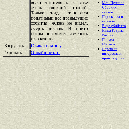
ведет читателя к развязке
Мой Пушкин.
очень сложной тропой.
Сборник
стихов
Только тогда становятся
Парижанка и
понятными все предыдущие
ее шарм
события. Жизнь не видел,
Вкус убийства
смерть познал. И никто
Наша Родина
потом не сможет изменить
Россия
их значение.
Письма
Махатм
Загрузить
Скачать книгу
Перечень
Открыть
Онлайн читать
интересных
произведений