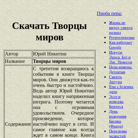
Проба пера:
Скачать Творцы
Жизнь не
видел, смерть
познал
миров
Ретроспектива
Как работает
Google
Искусы
Автор
Юрий Никитин
Эроса. Бэт и
Название
Творцы миров
Лис. Повести
Цена измены.
С трепетом возвращаюсь к
Детектив
событиям в книге Творцы
Смерть
миров. Они движутся как-то
Артура
очень быстро и настойчиво.
Енн з Зелених
Ведь автор Юрий Никитин
дахв
наделил книгу напряженная
Эссе и
интрига. Поэтому читается
новеллы
Борхеса
она с огромным
День
удовольствием. Очередное
рождения
произведение, которое
Бисика
Содержание
настойчиво ищут в сети. И
(Фрида)
самое главное как всегда
Переломы
ждет в самом конце. Книга
челюстей