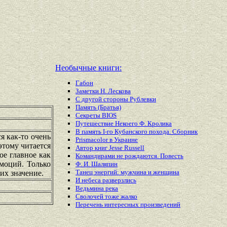
Необычные книги:
Габон
Заметки Н. Лескова
С другой стороны Рублевки
Память (Братья)
Секреты BIOS
Путешествие Некоего Ф. Кролика
В память I-го Кубанского похода. Сборник
я как-то очень
Prismacolor в Украине
этому читается
Автор книг Jesse Russell
ое главное как
Командирами не рождаются. Повесть
эмоций. Только
Ф. И. Шаляпин
Танец энергий: мужчина и женщина
их значение.
И небеса разверзлись
Ведьмина река
Сволочей тоже жалко
Перечень
интересных
произведений