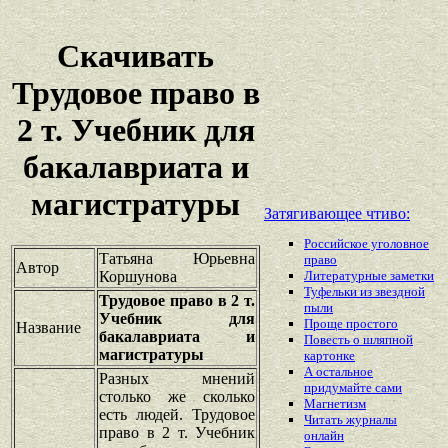
Скачивать
Трудовое право в
2 т. Учебник для
бакалавриата и
магистратуры
Затягивающее чтиво:
Российское уголовное
Татьяна Юрьевна
право
Автор
Коршунова
Литературные заметки
Туфельки из звездной
Трудовое право в 2 т.
пыли
Учебник для
Проще простого
Название
бакалавриата и
Повесть о шляпной
магистратуры
картонке
А остальное
Разных мнений
придумайте сами
столько же сколько
Магнетизм
есть людей. Трудовое
Читать журналы
право в 2 т. Учебник
онлайн