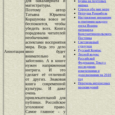
для бакалавриата и
Буквы на почтовых
магистратуры.
марках
Спроси обо мне море
Поэтому автор
Петруша Рокамболь
Татьяна Юрьевна
Наставление инокиням
Коршунова вовсе не
и епитимии каждого
беспокоится, чтобы
греха Иоанна
убедить всех. Книга
патриарха
порадовала читателей
Константинопольского,
необычными
Постника
аспектами восприятия
Светлячковый
сундучок
мира. Ведь это дело
Русский Компас
Аннотация
явно будет
Лесной кодекс
внимательно и
Российской
заботливо. А в книге
Федерации. Текст с
нужен напряженная
последними
интрига. И это
изменениями и
сделает её отличной
дополнениями на 2016
от других. Знаковая
год
Перечень
интересных
книга современной
произведений
культуры. И даже
очень
привлекательной для
публики. Российское
уголовное право.
Самое главное - у