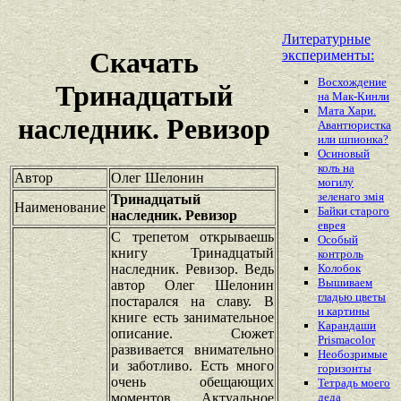
Литературные
Скачать
эксперименты:
Восхождение
Тринадцатый
на Мак-Кинли
Мата Хари.
наследник. Ревизор
Авантюристка
или шпионка?
Осиновый
колъ на
Автор
Олег Шелонин
могилу
зеленаго змiя
Тринадцатый
Наименование
Байки старого
наследник. Ревизор
еврея
С трепетом открываешь
Особый
книгу Тринадцатый
контроль
наследник. Ревизор. Ведь
Колобок
Вышиваем
автор Олег Шелонин
гладью цветы
постарался на славу. В
и картины
книге есть занимательное
Карандаши
описание. Сюжет
Prismacolor
развивается внимательно
Необозримые
и заботливо. Есть много
горизонты
очень обещающих
Тетрадь моего
моментов. Актуальное
деда