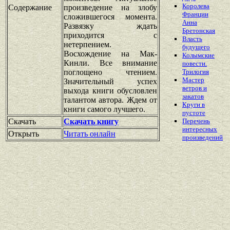
Королева
Содержание
произведение на злобу
Франции
сложившегося момента.
Анна
Развязку ждать
Бретонская
приходится с
Власть
нетерпением.
будущего
Восхождение на Мак-
Колымские
Кинли. Все внимание
повести.
поглощено чтением.
Трилогия
Мастер
Значительный успех
ветров и
выхода книги обусловлен
закатов
талантом автора. Ждем от
Круги в
книги самого лучшего.
пустоте
Скачать
Скачать книгу
Перечень
интересных
Открыть
Читать онлайн
произведений