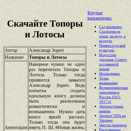
Крутые
книженции:
Скачайте Топоры
Сад кормилец
и Лотосы
Сражения на
земле, на воде, в
воздухе
Памяти русской
Автор
Александр Зорич
культуры
Искусство
Название
Топоры и Лотосы
дыхания. Секрет
Наверное нужно не один
осознанной
жизни
раз перечитать Топоры и
Неопалимые
Лотосы. Только тогда
Точка
проявится замысел
вымирания
Александр Зорич. Ведь
Великокняжеская
попытка создать
оппозиция в
идеальную книгу должна
России 1915-
быть реализлвана
1917 гг.
романтически и
Литературные
жанры
возвышенно. Нужно дать
Атентат УПА на
книге яркий рассказ.
Украине
Только тогда она будет
Цветок гиацинта
Аннотация
иметь П. Ш. #Новая жизнь.
Выдуманные