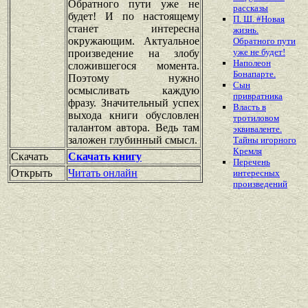
Обратного пути уже не
рассказы
будет! И по настоящему
П. Ш. #Новая
станет интересна
жизнь.
окружающим. Актуальное
Обратного пути
уже не будет!
произведение на злобу
Наполеон
сложившегося момента.
Бонапарте.
Поэтому нужно
Сын
осмысливать каждую
привратника
фразу. Значительный успех
Власть в
выхода книги обусловлен
тротиловом
талантом автора. Ведь там
эквиваленте.
заложен глубинный смысл.
Тайны игорного
Кремля
Скачать
Скачать книгу
Перечень
Открыть
Читать онлайн
интересных
произведений