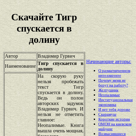
Скачайте Тигр
спускается в
долину
Автор
Владимир Гурвич
Начинающие авторы:
Тигр спускается в
Наименование
долину
О размагниченном
интеллигенте
На скорую руку
Почему меня не
нельзя пробежать
берут на работу?
текст Тигр
Желтушник
спускается в долину.
Неопалимые
Ведь он полон
Институциональная
авторских задумок
экономика
Владимир Гурвич. И
И нет тебя дороже
нельзя не отметить
Скарамуш
Короткие истории
главное:
ОМОН на киевском
Неопалимые. Книга
майдане
вышла очень мощная,
Возвысившиеся