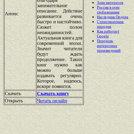
благодаря
Зона интересов
занимательное
Россия в огне
описание. Действие
глобализации
Анонс
развивается очень
Наследник Ордена
быстро и настойчиво.
Стихотворения-
пародии
Сюжет полон
Как работает
неожиданностей.
Google
Актуальная книга для
Перечень
современной эпохи.
интересных
Значит читатели
произведений
будут ждать
продолжение. Таких
книг нужно как
можно больше
издавать регулярно.
Которое, надеюсь,
вскоре появится.
Скачать
Скачать книгу
Открыть
Читать онлайн