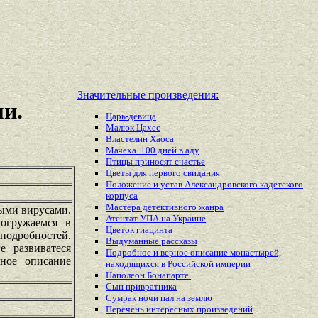
Значительные произведения:
и.
Царь-девица
Малюк Цахес
Властелин Хаоса
Мачеха. 100 дней в аду
Птицы приносят счастье
Цветы для первого свидания
Положение и устав Александровского кадетского
корпуса
Мастера детективного жанра
ными вирусами.
Атентат УПА на Украине
огружаемся в
Цветок гиацинта
подробностей.
Выдуманные рассказы
е развиватеся
Подробное и верное описание монастырей,
рное описание
находящихся в Российской империи
Наполеон Бонапарте.
Сын привратника
Сумрак ночи пал на землю
Перечень
интересных
произведений