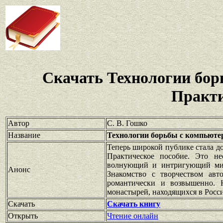
Скачать Технологии бо
Практи
Автор
С. В. Гошко
Название
Технологии борьбы с компьюте
Теперь широкой публике стала д
Практическое пособие. Это н
волнующий и интригующий мир.
Анонс
Знакомство с творчеством авт
романтически и возвышенно. Н
монастырей, находящихся в Росси
Скачать
Скачать книгу
Открыть
Чтение онлайн