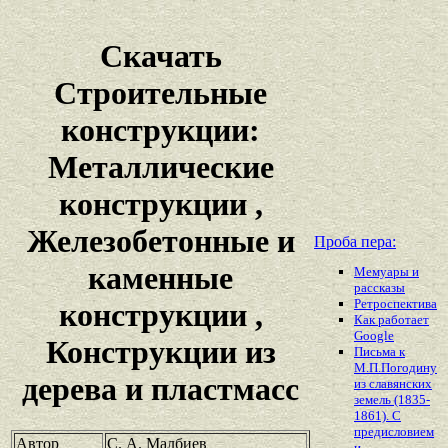
Скачать
Строительные
конструкции:
Металлические
конструкции ,
Железобетонные и
Проба пера:
каменные
Мемуары и
рассказы
Ретроспектива
конструкции ,
Как работает
Google
Конструкции из
Письма к
М.П.Погодину
дерева и пластмасс
из славянских
земель (1835-
1861). С
предисловием
Автор
С. А. Малбиев
и