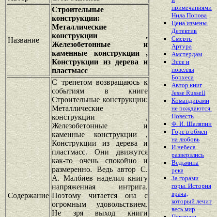
примечаниями
Строительные
Нила Попова
конструкции:
Цена измены.
Металлические
Детектив
конструкции ,
Смерть
Название
Железобетонные и
Артура
каменные конструкции ,
Амстердам
Конструкции из дерева и
Эссе и
новеллы
пластмасс
Борхеса
С трепетом возвращаюсь к
Автор книг
событиям в книге
Jesse Russell
Строительные конструкции:
Командирами
Металлические
не рождаются.
Повесть
конструкции ,
Ф. И. Шаляпин
Железобетонные и
Горе в обмен
каменные конструкции ,
на любовь
Конструкции из дерева и
И небеса
пластмасс. Они движутся
разверзлись
как-то очень спокойно и
Ведьмина
размеренно. Ведь автор С.
река
А. Малбиев наделил книгу
За горами
горы. История
напряженная интрига.
врача,
Содержание
Поэтому читается она с
который лечит
огромным удовольствием.
весь мир
Не зря выход книги
Перечень