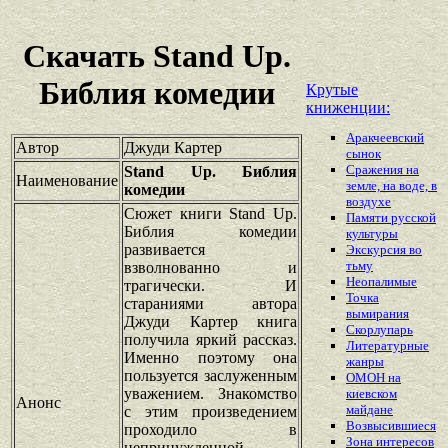
Скачать Stand Up.
Библия комедии
Крутые
книженции:
Аракчеевский
Автор
Джуди Картер
сынок
Сражения на
Stand Up. Библия
Наименование
земле, на воде, в
комедии
воздухе
Сюжет книги Stand Up.
Памяти русской
Библия комедии
культуры
развивается
Экскурсия во
тьму
взволнованно и
Неопалимые
трагически. И
Точка
стараниями автора
вымирания
Джуди Картер книга
Скорлупарь
получила яркий рассказ.
Литературные
Именно поэтому она
жанры
пользуется заслуженным
ОМОН на
уважением. Знакомство
киевском
Анонс
майдане
с этим произведением
Возвысившиеся
проходило в
Зона интересов
непринужденной