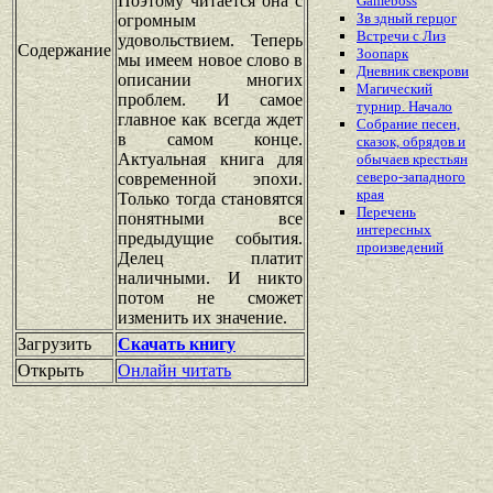
Поэтому читается она с
Gameboss
Зв здный герцог
огромным
Встречи с Лиз
удовольствием. Теперь
Содержание
Зоопарк
мы имеем новое слово в
Дневник свекрови
описании многих
Магический
проблем. И самое
турнир. Начало
главное как всегда ждет
Собрание песен,
в самом конце.
сказок, обрядов и
Актуальная книга для
обычаев крестьян
северо-западного
современной эпохи.
края
Только тогда становятся
Перечень
понятными все
интересных
предыдущие события.
произведений
Делец платит
наличными. И никто
потом не сможет
изменить их значение.
Загрузить
Скачать книгу
Открыть
Онлайн читать