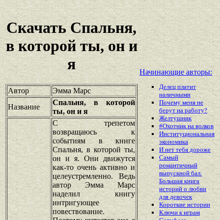
Скачать Спальня,
в которой ты, он и
я
Начинающие авторы:
Делец платит
Автор
Эмма Марс
наличными
Спальня, в которой
Почему меня не
Название
берут на работу?
ты, он и я
Желтушник
С трепетом
#Охотник на волков
возвращаюсь к
Институциональная
событиям в книге
экономика
Спальня, в которой ты,
И нет тебя дороже
Самый
он и я. Они движутся
романтичный
как-то очень активно и
выпускной бал.
целеустремленно. Ведь
Большая книга
автор Эмма Марс
историй о любви
наделил книгу
для девочек
интригующее
Короткие истории
повествование.
Ключи к играм