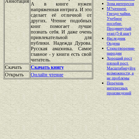
Аннотация
А в книге нужен
Зона интересов
M?wennest.
напряженная интрига. И это
Гнездо чайки.
сделает её отличной от
Учебное
других. Чтение подобных
пособие.
книг помогает лучше
Продвинутый
познать себя. И даже очень
этап (5-й шаг)
привлекательной для
Наследник
публики. Надежда Дурова.
Ордена
Русская амазонка. Самое
Стихотворения-
пародии
главное - у книги есть свой
Хороший рост
читатель.
плохой рост.
Скачать
Скачать книгу
Масштабируйте
возможности, а
Открыть
Онлайн чтение
не проблемы
Перечень
интересных
произведений