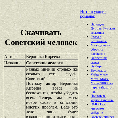
Интригующие
романы:
Надежда
Дурова. Русская
Скачивать
амазонка
Гроза в
Советский человек
Безначалье
Междусоние.
сборник
рассказов
Автор
Вероника Киреева
Особенная
семья
Название
Советский человек
Выборг
Разных мнений столько же
Волнолом
сколько есть людей.
Yerba Mate:
Советский человек.
Мате. Матэ.
Поэтому автор Вероника
Мати. 9000 лет
парагвайского
Киреева вовсе не
чая
беспокоится, чтобы убедить
Почтовые
всех. Теперь мы имеем
марки Украины
новое слово в описании
ОМОН на
многих проблем. Ведь это
киевском
дело явно будет
майдане
взволнованно и трагически.
Возвысившиеся