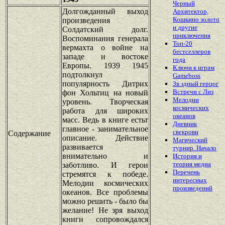
Черный
Долгожданный выход
Архитектор,
Кошкино золото
произведения
и другие
Солдатский долг.
приключения
Воспоминания генерала
Топ-20
вермахта о войне на
бестселлеров
западе и востоке
года
Европы. 1939 1945
Ключи к играм
подтолкнул
Gameboss
популярность Дитрих
Зв здный герцог
Встречи с Лиз
фон Хольтиц на новый
Мелодии
уровень. Творческая
космических
работа для широких
океанов
масс. Ведь в книге естьт
Дневник
главное - занимательное
свекрови
Содержание
описание. Действие
Магический
развивается
турнир. Начало
внимательно и
История и
теория медиа
заботливо. И герои
Перечень
стремятся к победе.
интересных
Мелодии космических
произведений
океанов. Все проблемы
можно решить - было бы
желание! Не зря выход
книги сопровождался