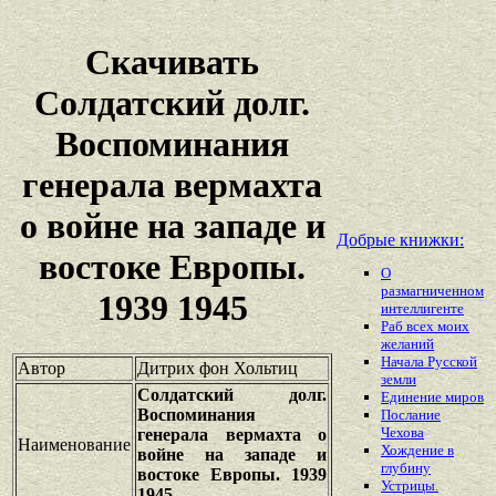
Скачивать
Солдатский долг.
Воспоминания
генерала вермахта
о войне на западе и
Добрые книжки:
востоке Европы.
О
размагниченном
1939 1945
интеллигенте
Раб всех моих
желаний
Начала Русской
Автор
Дитрих фон Хольтиц
земли
Солдатский долг.
Единение миров
Воспоминания
Послание
Чехова
генерала вермахта о
Наименование
Хождение в
войне на западе и
глубину
востоке Европы. 1939
Устрицы.
1945