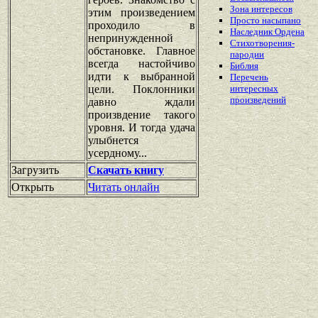
Зона интересов
этим произведением
Просто насыпано
проходило в
Наследник Ордена
непринужденной
Стихотворения-
обстановке. Главное
пародии
всегда настойчиво
Библия
идти к выбранной
Перечень
цели. Поклонники
интересных
произведений
давно ждали
произвдение такого
уровня. И тогда удача
улыбнется
усердному...
Загрузить
Скачать книгу
Открыть
Читать онлайн