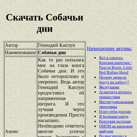
Скачать Собачьи
дни
Автор
Геннадий Каплун
Начинающие авторы:
Наименование
Собачьи дни
Кот в сапогах.
Как то раз попалась
Красная шапочка /
мне на глаза книга
Puss in Boots. Little
Собачьи дни. И это
Red Riding Hood
было неторопливо и
Почему меня не
уверенно. Ведь автор
берут на работу?
Геннадий Каплун
Желтушник
Атлантида второго
предоставил ей
пришествия
напряженная
Институциональная
интрига. И это
экономика
лучшая черта
И нет тебя дороже
произведения Просто
Я большая панда
насыпано.
Короткие истории
Необходимо отметить
ОМОН на киевском
Анонс
многие успехи
майдане
Возвысившиеся
героев. Знакомство с