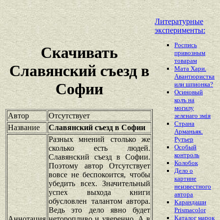
Литературные
эксперименты:
Роспись
Скачивать
привозным
товарам
Славянский съезд в
Мата Хари.
Авантюристка
Софии
или шпионка?
Осиновый
колъ на
могилу
Автор
Отсутствует
зеленаго змiя
Страна
Название
Славянский съезд в Софии
Арманьяк.
Разных мнений столько же
Рутьер
Особый
сколько есть людей.
контроль
Славянский съезд в Софии.
Колобок
Поэтому автор Отсутствует
Дело о
вовсе не беспокоится, чтобы
картине
убедить всех. Значительный
неизвестного
успех выхода книги
автора
обусловлен талантом автора.
Карандаши
Ведь это дело явно будет
Prismacolor
Каталог марок
Аннотация
неторопливо и уверенно. А в