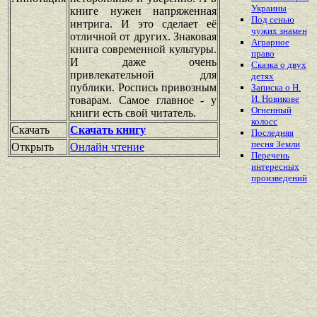
Украины
книге нужен напряженная
Под сенью
интрига. И это сделает её
чужих знамен
отличной от других. Знаковая
Аграрное
книга современной культуры.
право
И даже очень
Сказка о двух
привлекательной для
детях
публики. Роспись привозным
Записка о Н.
И. Новикове
товарам. Самое главное - у
Огненный
книги есть свой читатель.
колосс
Скачать
Скачать книгу
Последняя
песня Земли
Открыть
Онлайн чтение
Перечень
интересных
произведений