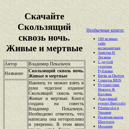
Скачайте
Скользящий
Необычные книги:
сквозь ночь.
100 великих
тайн
Живые и мертвые
космонавтики
Заметки Н.
Лескова
С другой
Автор
Владимир Пекальчук
стороны
Скользящий сквозь ночь.
Рублевки
Название
Живые и мертвые
Битва за Оилтон
Секреты BIOS
Наконец то можно взять в
Путешествие
руки чудесное издание
Некоего Ф.
Скользящий сквозь ночь.
Кролика
Живые и мертвые. Книга
Дождливый
создана на совесть
курорт Витстэбл
Prismacolor в
Владимир Пекальчук.
Украине
Необходимо отметить, что
Различия марок
написана она неторопливо
Шахтерск
и уверенно. В этом явно
Механик