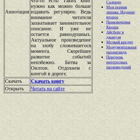
что-то есть! Таких книг
Салерно
нужно как можно больше
Моя первая
Аннотация
издавать регулярно. Ведь
лирика. Издание
внимание читателя
второе
Приключения
захватывает занимательное
Кроша
описание. И уже не
Айсберг в
остается равнодушных.
джакузи
Актуальное произведение
Мелкий кредит
на злобу сложившегося
Монументальная
момента. Скорейшее
пропаганда
развитие событий
Перечень
неизбежно. Битва за
интересных
произведений
Оилтон. Отдохнем с
книгой в дороге.
Скачать
Скачать книгу
Открыть
Читать на сайте