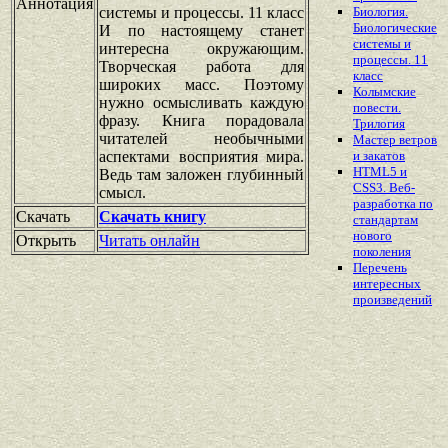
Аннотация
системы и процессы. 11 класс
Биология.
Биологические
И по настоящему станет
системы и
интересна окружающим.
процессы. 11
Творческая работа для
класс
широких масс. Поэтому
Колымские
нужно осмысливать каждую
повести.
фразу. Книга порадовала
Трилогия
читателей необычными
Мастер ветров
аспектами восприятия мира.
и закатов
HTML5 и
Ведь там заложен глубинный
CSS3. Веб-
смысл.
разработка по
Скачать
Скачать книгу
стандартам
нового
Открыть
Читать онлайн
поколения
Перечень
интересных
произведений