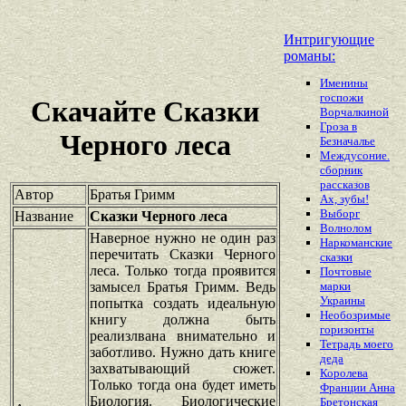
Интригующие
романы:
Именины
госпожи
Скачайте Сказки
Ворчалкиной
Гроза в
Черного леса
Безначалье
Междусоние.
сборник
рассказов
Автор
Братья Гримм
Ах, зубы!
Выборг
Название
Сказки Черного леса
Волнолом
Наверное нужно не один раз
Наркоманские
перечитать Сказки Черного
сказки
леса. Только тогда проявится
Почтовые
замысел Братья Гримм. Ведь
марки
Украины
попытка создать идеальную
Необозримые
книгу должна быть
горизонты
реализлвана внимательно и
Тетрадь моего
заботливо. Нужно дать книге
деда
захватывающий сюжет.
Королева
Только тогда она будет иметь
Франции Анна
Биология. Биологические
Бретонская