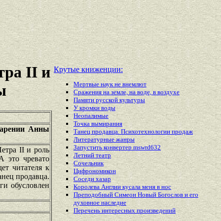
ра II и
Крутые книженции:
Мертвые наук не внемлют
ы
Сражения на земле, на воде, в воздухе
Памяти русской культуры
У кромки воды
Неопалимые
Точка вымирания
царении Анны
Танец продавца. Психотехнологии продаж
Литературные жанры
Запустить конвертер mswrd632
тра II и роль
Летний театр
А это чревато
Сочельник
ет читателя к
Цифрономикон
анец продавца.
Соседи хазар
ги обусловлен
Королева Англии кусала меня в нос
Преподобный Симеон Новый Богослов и его
духовное наследие
Перечень
интересных
произведений