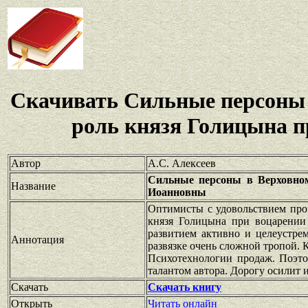
Скачивать Сильные персоны в
роль князя Голицына 
Автор
А.С. Алексеев
Сильные персоны в Верховном
Название
Иоанновны
Оптимисты с удовольствием проч
князя Голицына при воцарении
развитием активно и целеустре
Аннотация
развязке очень сложной тропой. 
Психотехнологии продаж. Поэто
талантом автора. Дорогу осилит 
Скачать
Скачать книгу
Открыть
Читать онлайн