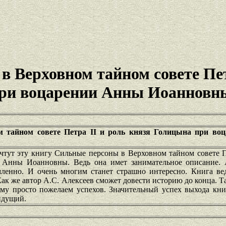
 Верховном тайном совете Пет
при воцарении Анны Иоанновн
 тайном совете Петра II и роль князя Голицына при во
тут эту книгу Сильные персоны в Верховном тайном совете Пе
 Анны Иоанновны. Ведь она имет занимательное описание. 
мленно. И очень многим станет страшно интересно. Книга вед
Как же автор А.С. Алексеев сможет довести историю до конца. Т
му просто пожелаем успехов. Значительный успех выхода кни
идущий.