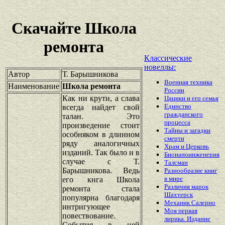
Скачайте Школа
ремонта
Классические
новеллы:
Автор
Т. Барышникова
Военная техника
Наименование
Школа ремонта
России
Как ни крути, а слава
Цацики и его семья
Единство
всегда найдет свой
гражданского
талан. Это
процесса
произведение стоит
Тайны и загадки
особняком в длинном
смерти
ряду аналогичных
Храм и Церковь
изданий. Так было и в
Бионаноинженерия
случае с Т.
Талсман
Барышникова. Ведь
Разнообразие книг
в мире
его кнга Школа
Различия марок
ремонта стала
Шахтерск
популярна благодаря
Механик Салерно
интригующее
Моя первая
повествование.
лирика. Издание
События в ней