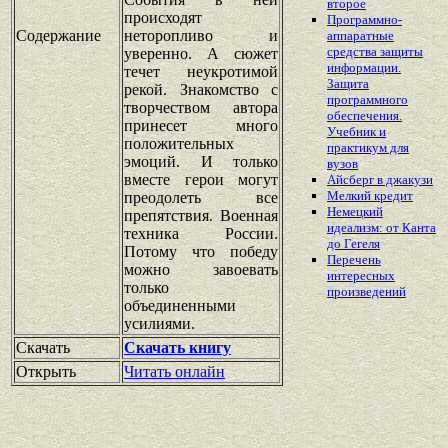
второе
происходят
Программно-
Содержание
неторопливо и
аппаратные
средства защиты
уверенно. А сюжет
информации.
течет неукротимой
Защита
рекой. Знакомство с
программного
творчеством автора
обеспечения.
принесет много
Учебник и
положительных
практикум для
эмоций. И только
вузов
вместе герои могут
Айсберг в джакузи
Мелкий кредит
преодолеть все
Немецкий
препятствия. Военная
идеализм: от Канта
техника России.
до Гегеля
Потому что победу
Перечень
можно завоевать
интересных
только
произведений
объединенными
усилиями.
Скачать
Скачать книгу
Открыть
Читать онлайн