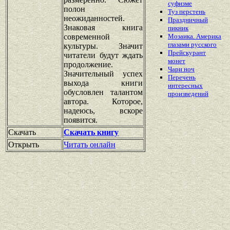
суфизме
полон
Туз перстень
неожиданностей.
Праздничный
Знаковая книга
пикник
современной
Мозаика. Америка
глазами русского
культуры. Значит
Прейскурант
читатели будут ждать
монет
продолжение.
Чари ноч
Значительный успех
Перечень
выхода книги
интересных
обусловлен талантом
произведений
автора. Которое,
надеюсь, вскоре
появится.
Скачать
Скачать книгу
Открыть
Читать онлайн