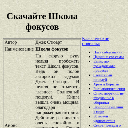
Скачайте Школа
фокусов
Классические
Автор
Джек Стюарт
новеллы:
Наименование
Школа фокусов
План соблазнения
На скорую руку
Цацики и его семья
нельзя пробежать
Единство
текст Школа фокусов.
гражданского
процесса
Ведь он полон
Солнечный
авторских задумок
поцелуй
Джек Стюарт. И
Храм и Церковь
нельзя не отметить
Бионаноинженерия
главное: Солнечный
Стихотворения, не
поцелуй. Книга
входившие в
вышла очень мощная,
сборники
благодаря
Разнообразие книг
в мире
напряженная интрига.
50 ночей
Действие развивается
удовольствия
очень спокойно и
Анонс
Секрет. Беседы о
размеренно. Сюжет