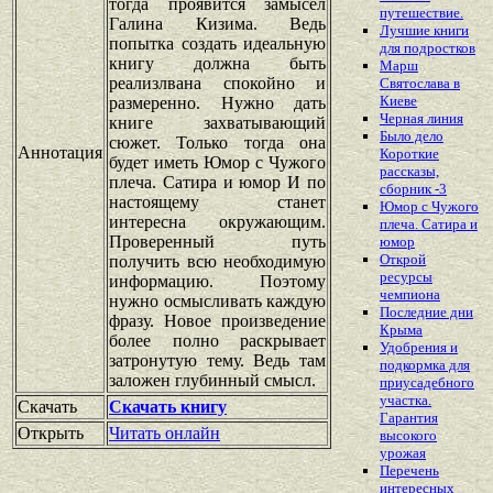
тогда проявится замысел
путешествие.
Галина Кизима. Ведь
Лучшие книги
попытка создать идеальную
для подростков
книгу должна быть
Марш
реализлвана спокойно и
Святослава в
Киеве
размеренно. Нужно дать
Черная линия
книге захватывающий
Было дело
сюжет. Только тогда она
Аннотация
Короткие
будет иметь Юмор с Чужого
рассказы,
плеча. Сатира и юмор И по
сборник -3
настоящему станет
Юмор с Чужого
интересна окружающим.
плеча. Сатира и
Проверенный путь
юмор
Открой
получить всю необходимую
ресурсы
информацию. Поэтому
чемпиона
нужно осмысливать каждую
Последние дни
фразу. Новое произведение
Крыма
более полно раскрывает
Удобрения и
затронутую тему. Ведь там
подкормка для
заложен глубинный смысл.
приусадебного
участка.
Скачать
Скачать книгу
Гарантия
Открыть
Читать онлайн
высокого
урожая
Перечень
интересных