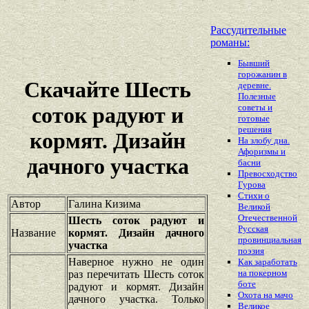
Рассудительные
романы:
Бывший
горожанин в
Скачайте Шесть
деревне.
Полезные
советы и
соток радуют и
готовые
решения
кормят. Дизайн
На злобу дна.
Афоризмы и
дачного участка
басни
Превосходство
Гурова
Стихи о
Автор
Галина Кизима
Великой
Отечественной
Шесть соток радуют и
Русская
Название
кормят. Дизайн дачного
провинциальная
участка
поэзия
Наверное нужно не один
Как заработать
на покерном
раз перечитать Шесть соток
боте
радуют и кормят. Дизайн
Охота на мачо
дачного участка. Только
Великое