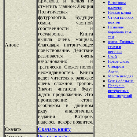
Ермакова. И нельзя не
В грозном
отметить главное: Лекция
пламени
Политическая
Начало конца
футурология. Будущее
Стихи великих
поэтов
семьи, частной
Название
собственности и
барабана там-
государства. Книга
там
вышла очень мощная,
жики . Ежиные
Анонс
благодаря интригующее
стихи и
повествование. Действие
песенки
развивается очень
Слой
взволнованно и
Новое слово.
Синдром
трагически. Сюжет полон
Адели
неожиданностей. Книга
Месть негодяя
ведет читателя к развязке
Белая обезьяна
очень сложной тропой.
Перечень
Значит читатели будут
интересных
ждать продолжение. Это
произведений
произведение стоит
особняком в длинном
ряду аналогичных
изданий. Которое,
надеюсь, вскоре появится.
Скачать
Скачать книгу
Открыть
Читать онлайн