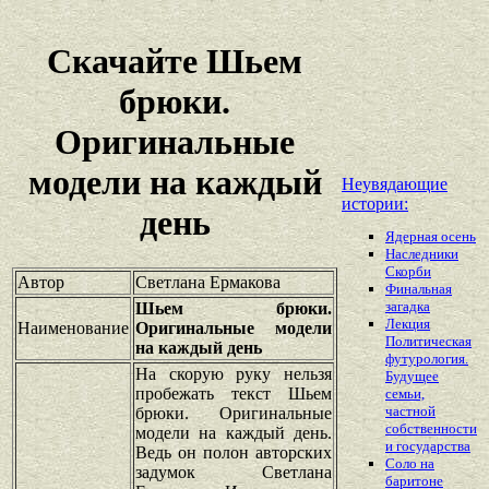
Скачайте Шьем
брюки.
Оригинальные
модели на каждый
Неувядающие
истории:
день
Ядерная осень
Наследники
Скорби
Автор
Светлана Ермакова
Финальная
загадка
Шьем брюки.
Лекция
Наименование
Оригинальные модели
Политическая
на каждый день
футурология.
На скорую руку нельзя
Будущее
пробежать текст Шьем
семьи,
частной
брюки. Оригинальные
собственности
модели на каждый день.
и государства
Ведь он полон авторских
Соло на
задумок Светлана
баритоне