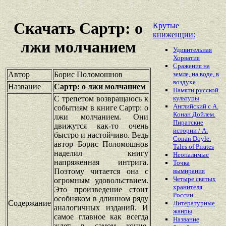
Скачать Сартр: о
Крутые
книженции:
лжи молчанием
Удивительная
Хорватия
Сражения на
Автор
Борис Поломошнов
земле, на воде, в
воздухе
Название
Сартр: о лжи молчанием
Памяти русской
С трепетом возвращаюсь к
культуры
Английский с А.
событиям в книге Сартр: о
Конан Дойлем.
лжи молчанием. Они
Пиратские
движутся как-то очень
истории / A.
быстро и настойчиво. Ведь
Conan Doyle.
автор Борис Поломошнов
Tales of Pirates
наделил книгу
Неопалимые
напряженная интрига.
Точка
Поэтому читается она с
вымирания
Четыре святых
огромным удовольствием.
хранителя
Это произведение стоит
России
особняком в длинном ряду
Содержание
Литературные
аналогичных изданий. И
жанры
самое главное как всегда
Название
ждет в самом конце.