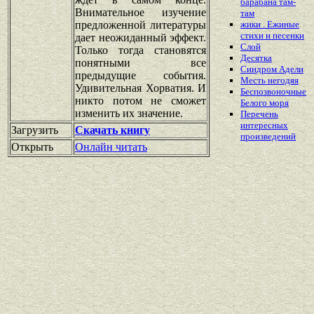
барабана там-
Внимательное изучение
там
предложенной литературы
жики . Ежиные
стихи и песенки
дает неожиданный эффект.
Слой
Только тогда становятся
Десятка
понятными все
Синдром Адели
предыдущие события.
Месть негодяя
Удивительная Хорватия. И
Беспозвоночные
никто потом не сможет
Белого моря
изменить их значение.
Перечень
интересных
Загрузить
Скачать книгу
произведений
Открыть
Онлайн читать