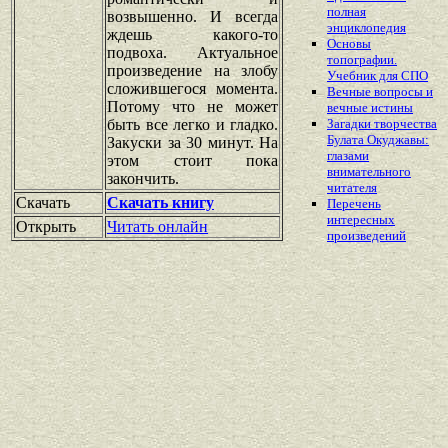
полная
возвышенно. И всегда
энциклопедия
ждешь какого-то
Основы
подвоха. Актуальное
топографии.
произведение на злобу
Учебник для СПО
сложившегося момента.
Вечные вопросы и
Потому что не может
вечные истины
быть все легко и гладко.
Загадки творчества
Булата Окуджавы:
Закуски за 30 минут. На
глазами
этом стоит пока
внимательного
закончить.
читателя
Скачать
Скачать книгу
Перечень
интересных
Открыть
Читать онлайн
произведений