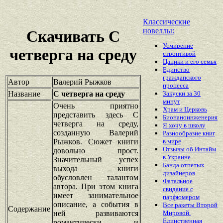
Классические
новеллы:
Скачивать С
Усмирение
четверга на среду
строптивой
Цацики и его семья
Единство
гражданского
Автор
Валерий Рыжков
процесса
Название
С четверга на среду
Закуски за 30
минут
Очень приятно
Храм и Церковь
представить здесь С
Бионаноинженерия
четверга на среду,
Я хочу в школу
созданную Валерий
Разнообразие книг
Рыжков. Сюжет книги
в мире
Отзывы об Интайм
довольно прост.
в Украине
Значительный успех
Банда отпетых
выхода книги
дизайнеров
обусловлен талантом
Фатальное
автора. При этом книга
свидание с
имеет занимательное
парфюмером
описание, а события в
Все ракеты Второй
Содержание
ней развиваются
Мировой.
Единственная
романтически и