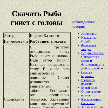
Скачать Рыба
гниет с головы
Неувядающие
истории:
Амстердам
Автор
Кирилл Казанцев
Наследники
Наименование
Рыба гниет с головы
Скорби
Финальная
С трепетом
загадка
открываешь книгу
Веруйте во свет.
Рыба гниет с головы.
Сокровенная
Ведь автор Кирилл
жизнь и
Казанцев постарался на
богопознание по
Добротолюбию
славу. В книге есть
Соло на
занимательное
баритоне
описание. Сюжет
В грозном
развивается
пламени
внимательно и
Бусый Волк
заботливо. Есть много
Стихи великих
очень обещающих
поэтов
Содержание
моментов. Актуальная
Ключи к играм
Gameboss
книга для современной
Зв здный герцог
эпохи. Развязку ждать