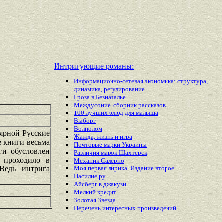
Интригующие романы:
Информационно-сетевая экономика: структура,
динамика, регулирование
Гроза в Безначалье
Междусоние. сборник рассказов
100 лучших блюд для малыша
Выборг
Волнолом
лярной Русские
Жажда, жизнь и игра
е книги весьма
Почтовые марки Украины
ги обусловлен
Различия марок Шахтерск
м проходило в
Механик Салерно
Ведь интрига
Моя первая лирика. Издание второе
Насилие.ру
Айсберг в джакузи
Мелкий кредит
Золотая Звезда
Перечень
интересных
произведений