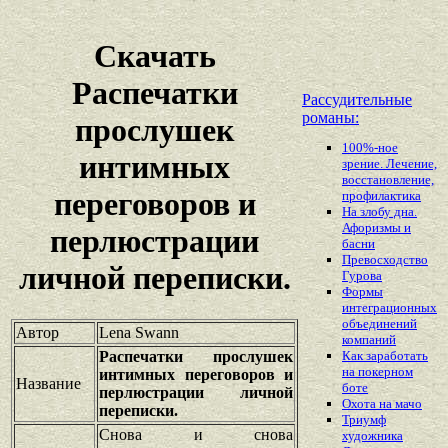
Скачать
Распечатки
Рассудительные
романы:
прослушек
100%-ное
интимных
зрение. Лечение,
восстановление,
переговоров и
профилактика
На злобу дна.
Афоризмы и
перлюстрации
басни
Превосходство
личной переписки.
Гурова
Формы
интеграционных
объединений
Автор
Lena Swann
компаний
Распечатки прослушек
Как заработать
на покерном
интимных переговоров и
Название
боте
перлюстрации личной
Охота на мачо
переписки.
Триумф
Снова и снова
художника