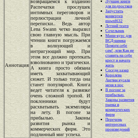
возвращаемся к изданию
Лучшие книги
для подростков
Распечатки прослушек
Запустить
интимных переговоров и
конвертер
перлюстрации личной
mswrd632
переписки.. Ведь автор
Летний театр
Lena Swann четко выразил
Сочельник
свою главную мысль. При
Мини-курс для
чтении книги погружаемся
ВСД-шника
в волнующий и
Помоги себе
сам! , или Как не
интригующий мир. При
ставить на себе
этом все должно протекать
крест и начать
взволнованно и трагически.
Аннотация
жить
А книга просто обязана
Соседи хазар
иметь захватывающий
Королева
сюжет. И только тогда она
Англии кусала
станет популярной. Книга
меня в нос
ведет читателя к развязке
В погоне за
прибылью.
очень сложной тропой. И
Законы развития
поклонники будут
рынка и
расхватывать экземпляры
коммерческих
на лету. В погоне за
фирм
прибылью. Законы
Перечень
развития рынка и
интересных
коммерческих фирм. Это
произведений
подлинный миг успеха.