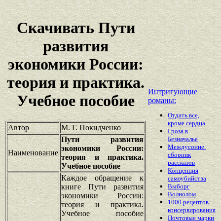
Скачивать Пути
развития
экономики России:
теория и практика.
Интригующие
Учебное пособие
романы:
Отдать все,
кроме сердца
Автор
М. Г. Покидченко
Гроза в
Пути развития
Безначалье
Междусоние.
экономики России:
Наименование
сборник
теория и практика.
рассказов
Учебное пособие
Концепция
Каждое обращение к
самоубийства
книге Пути развития
Выборг
Волнолом
экономики России:
1000 рецептов
теория и практика.
консервирования
Учебное пособие
Почтовые марки