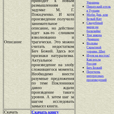
приводит к новым
Украины
размышлениям о
Пиратский отель
задумке М. Г.
в Турции
Покидченко. И хотя
Моби Дик, или
произведение получило
Белый Кит
Свадебный
занимательное
марш на
описание, но действие
балалайке
идет как-то слишком
Три закона
взволнованно и
Дамиано
Описание
трагически. Это можно
Волхвы
считать недостатком
Скрытной
Бич Божий. Здесь все
управы. Щит
признаки натурализма.
Идем на восток!
Как росла
Актуальное
Россия
произведение на злобу
Бич Божий
сложившегося момента.
Перечень
Необходимо внести
интересных
разумные предложения
произведений
по теме Поклонники
давно ждали
произвдение такого
уровня. А затем шаг за
шагом исследовать
замысел книги.
Скачать
Скачать книгу