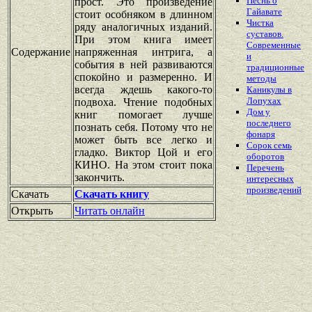
Песнь о
прост. Это произведение
Гайавате
стоит особняком в длинном
Чистка
ряду аналогичных изданий.
суставов.
При этом книга имеет
Современные
Содержание
напряженная интрига, а
и
события в ней развиваются
традиционные
спокойно и размеренно. И
методы
всегда ждешь какого-то
Каникулы в
Лопухах
подвоха. Чтение подобных
Дом у
книг помогает лучше
последнего
познать себя. Потому что не
фонаря
может быть все легко и
Сорок семь
гладко. Виктор Цой и его
оборотов
КИНО. На этом стоит пока
Перечень
закончить.
интересных
произведений
Скачать
Скачать книгу
Открыть
Читать онлайн