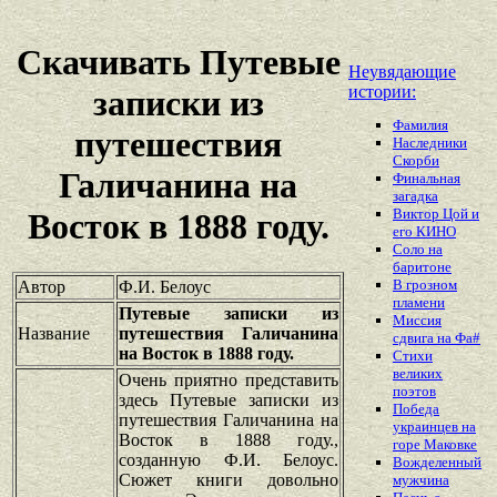
Скачивать Путевые
Неувядающие
истории:
записки из
Фамилия
путешествия
Наследники
Скорби
Галичанина на
Финальная
загадка
Виктор Цой и
Восток в 1888 году.
его КИНО
Соло на
баритоне
В грозном
Автор
Ф.И. Белоус
пламени
Путевые записки из
Миссия
Название
путешествия Галичанина
сдвига на Фа#
на Восток в 1888 году.
Стихи
великих
Очень приятно представить
поэтов
здесь Путевые записки из
Победа
путешествия Галичанина на
украинцев на
Восток в 1888 году.,
горе Маковке
созданную Ф.И. Белоус.
Вожделенный
Сюжет книги довольно
мужчина