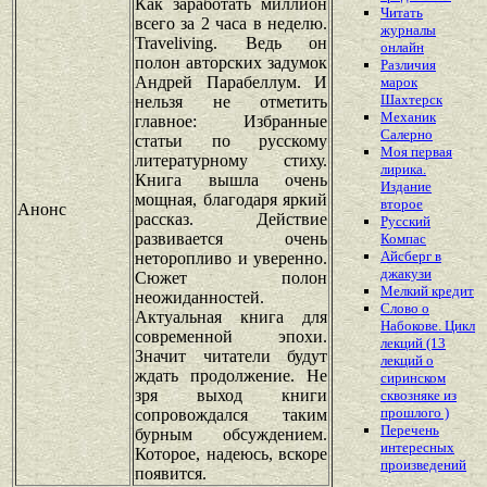
Как заработать миллион
Читать
всего за 2 часа в неделю.
журналы
Traveliving. Ведь он
онлайн
полон авторских задумок
Различия
Андрей Парабеллум. И
марок
Шахтерск
нельзя не отметить
Механик
главное: Избранные
Салерно
статьи по русскому
Моя первая
литературному стиху.
лирика.
Книга вышла очень
Издание
мощная, благодаря яркий
второе
Анонс
рассказ. Действие
Русский
развивается очень
Компас
Айсберг в
неторопливо и уверенно.
джакузи
Сюжет полон
Мелкий кредит
неожиданностей.
Слово о
Актуальная книга для
Набокове. Цикл
современной эпохи.
лекций (13
Значит читатели будут
лекций о
ждать продолжение. Не
сиринском
зря выход книги
сквозняке из
прошлого )
сопровождался таким
Перечень
бурным обсуждением.
интересных
Которое, надеюсь, вскоре
произведений
появится.