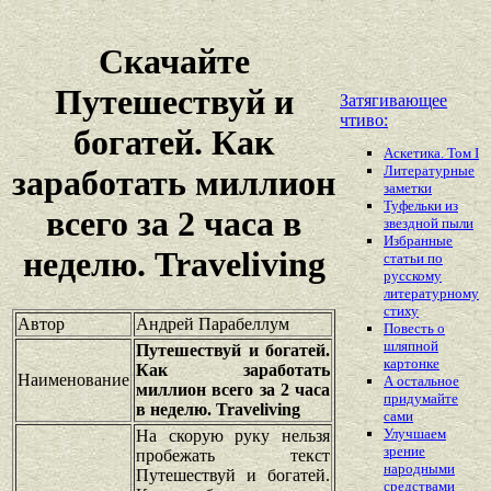
Скачайте
Путешествуй и
Затягивающее
чтиво:
богатей. Как
Аскетика. Том I
Литературные
заработать миллион
заметки
Туфельки из
всего за 2 часа в
звездной пыли
Избранные
неделю. Traveliving
статьи по
русскому
литературному
стиху
Автор
Андрей Парабеллум
Повесть о
шляпной
Путешествуй и богатей.
картонке
Как заработать
Наименование
А остальное
миллион всего за 2 часа
придумайте
в неделю. Traveliving
сами
Улучшаем
На скорую руку нельзя
зрение
пробежать текст
народными
Путешествуй и богатей.
средствами