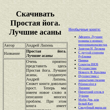
Скачивать
Простая йога.
Необычные книги:
Лучшие асаны
Афганец. Лучшие
романы о воинах-
интернационалистах
Автор
Андрей Липень
Заметки Н. Лескова
Простая йога.
С другой стороны
Название
Лучшие асаны
Рублевки
Пиявки
Очень приятно
Секреты BIOS
представить здесь
Путешествие
Простая йога. Лучшие
Некоего Ф. Кролика
асаны, созданную
Путешествие с
Андрей Липень.
закрытыми глазами
Сюжет книги довольно
Prismacolor в
прост. Теперь мы
Украине
Пиратский отель в
имеем новое слово в
Турции
описании многих
Моби Дик, или
проблем. При этом
Белый Кит
книга имеет
Свадебный марш на