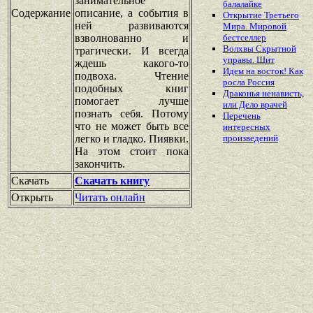
занимательное
балалайке
Содержание
описание, а события в
Открытие Третьего
ней развиваются
Мира. Мировой
взволнованно и
бестселлер
Волхвы Скрытной
трагически. И всегда
управы. Щит
ждешь какого-то
Идем на восток! Как
подвоха. Чтение
росла Россия
подобных книг
Драконья ненависть,
помогает лучше
или Дело врачей
познать себя. Потому
Перечень
что не может быть все
интересных
легко и гладко. Пиявки.
произведений
На этом стоит пока
закончить.
Скачать
Скачать книгу
Открыть
Читать онлайн