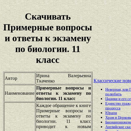
Скачивать
Примерные вопросы
и ответы к экзамену
по биологии. 11
класс
Ирина Валерьевна
Автор
Классические нов
Ткаченко
Примерные вопросы и
Неверная, или 
Наименование
ответы к экзамену по
полюбить
биологии. 11 класс
Цацики и его с
Единство граж
Каждое обращение к книге
процесса
Примерные вопросы и
Юрапи
ответы к экзамену по
Храм и Церков
биологии. 11 класс
Бионаноинжен
приводит к новым
Английские ска