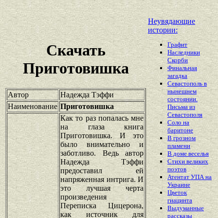
Неувядающие
истории:
Графит
Скачать
Наследники
Скорби
Приготовишка
Финальная
загадка
Севастополь в
нынешнем
Автор
Надежда Тэффи
состоянии.
Наименование
Приготовишка
Письма из
Севастополя
Как то раз попалась мне
Соло на
на глаза книга
баритоне
Приготовишка. И это
В грозном
было внимательно и
пламени
заботливо. Ведь автор
В доме веселья
Надежда Тэффи
Стихи великих
поэтов
предоставил ей
Атентат УПА на
напряженная интрига. И
Украине
это лучшая черта
Цветок
произведения
гиацинта
Переписка Цицерона,
Выдуманные
как источник для
рассказы