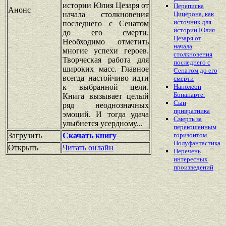
истории Юлия Цезаря от
Переписка
Анонс
начала столкновения
Цицерона, как
источник для
последнего с Сенатом
истории Юлия
до его смерти.
Цезаря от
Необходимо отметить
начала
многие успехи героев.
столкновения
Творческая работа для
последнего с
широких масс. Главное
Сенатом до его
всегда настойчиво идти
смерти
к выбранной цели.
Наполеон
Бонапарте.
Книга вызывает целый
Сын
ряд неоднозначных
привратника
эмоций. И тогда удача
Смерть за
улыбнется усердному...
перекошенным
Загрузить
Скачать книгу
горизонтом.
Полуфантастика
Открыть
Читать онлайн
Перечень
интересных
произведений