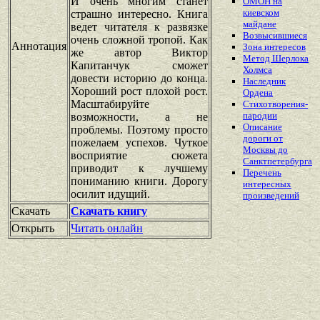
И очень многим станет
ОМОН на
киевском
страшно интересно. Книга
майдане
ведет читателя к развязке
Возвысившиеся
очень сложной тропой. Как
Аннотация
Зона интересов
же автор Виктор
Метод Шерлока
Капитанчук сможет
Холмса
довести историю до конца.
Наследник
Хороший рост плохой рост.
Ордена
Масштабируйте
Стихотворения-
пародии
возможности, а не
Описание
проблемы. Поэтому просто
дороги от
пожелаем успехов. Чуткое
Москвы до
восприятие сюжета
Санктпетербурга
приводит к лучшему
Перечень
пониманию книги. Дорогу
интересных
осилит идущий.
произведений
Скачать
Скачать книгу
Открыть
Читать онлайн