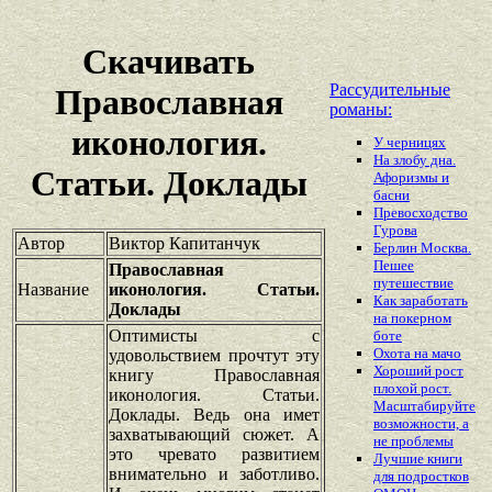
Скачивать
Рассудительные
Православная
романы:
иконология.
У черницях
На злобу дна.
Статьи. Доклады
Афоризмы и
басни
Превосходство
Гурова
Автор
Виктор Капитанчук
Берлин Москва.
Пешее
Православная
путешествие
Название
иконология. Статьи.
Как заработать
Доклады
на покерном
Оптимисты с
боте
Охота на мачо
удовольствием прочтут эту
Хороший рост
книгу Православная
плохой рост.
иконология. Статьи.
Масштабируйте
Доклады. Ведь она имет
возможности, а
захватывающий сюжет. А
не проблемы
это чревато развитием
Лучшие книги
внимательно и заботливо.
для подростков