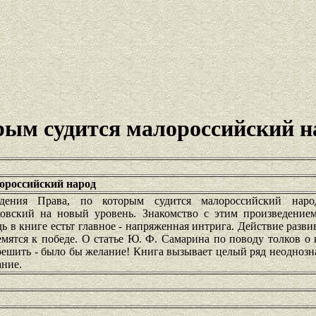
рым судится малороссийский н
ороссийский народ
дения Права, по которым судится малороссийский наро
ковский на новый уровень. Знакомство с этим произведение
 в книге естьт главное - напряженная интрига. Действие разви
емятся к победе. О статье Ю. Ф. Самарина по поводу толков о
решить - было бы желание! Книга вызывает целый ряд неодноз
ание.