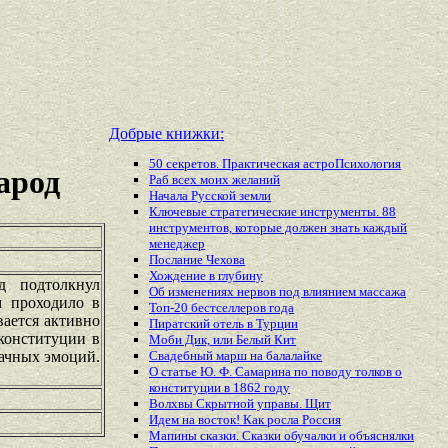
Добрые книжки:
50 секретов. Практическая астроПсихология
арод
Раб всех моих желаний
Начала Русской земли
Ключевые стратегические инструменты. 88
инструментов, которые должен знать каждый
менеджер
Послание Чехова
Хождение в глубину
д подтолкнул
Об изменениях нервов под влиянием массажа
м проходило в
Топ-20 бестселлеров года
вается активно
Пиратский отель в Турции
 конституции в
Моби Дик, или Белый Кит
начных эмоций.
Свадебный марш на балалайке
О статье Ю. Ф. Самарина по поводу толков о
конституции в 1862 году
Волхвы Скрытной управы. Щит
Идем на восток! Как росла Россия
Мапины сказки. Сказки обучалки и объяснялки